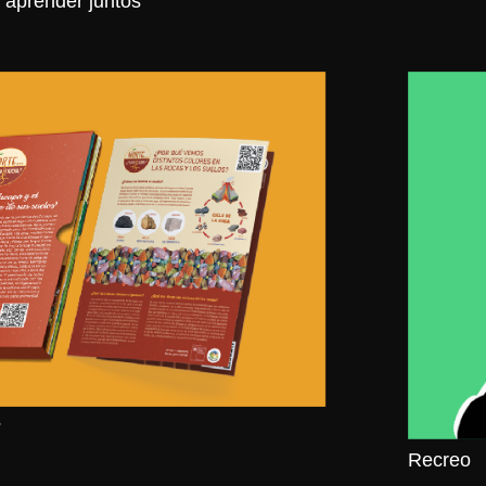
e aprender juntos
?
Recreo