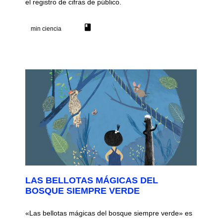
el registro de cifras de público.
book
min ciencia
LAS BELLOTAS MÁGICAS DEL
BOSQUE SIEMPRE VERDE
«Las bellotas mágicas del bosque siempre verde» es