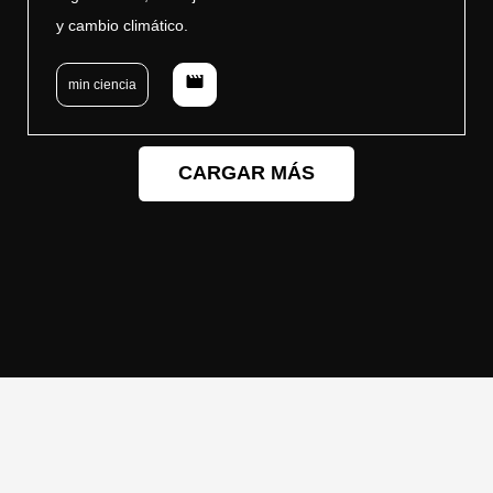
y cambio climático.
movie
min ciencia
CARGAR MÁS